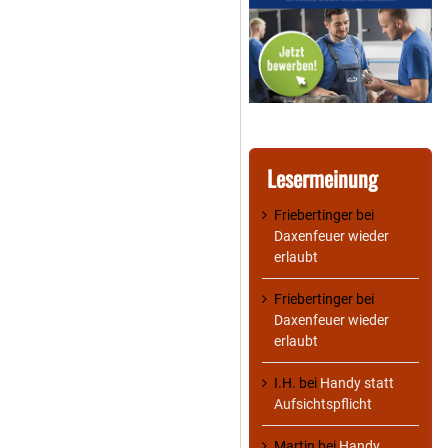
Lesermeinung
Friebertinger
bei
Daxenfeuer wieder
erlaubt
Friebertinger
bei
Daxenfeuer wieder
erlaubt
I.H.
bei
Handy statt
Aufsichtspflicht
Martin
bei
Handy