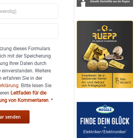
tzung dieses Formulars
sich mit der Speicherung
ung Ihrer Daten durch
 einverstanden. Weitere
 erfahren Sie in der
rklärung.
Bitte lesen Sie
seren
Leitfaden für die
hung von Kommentaren
.
*