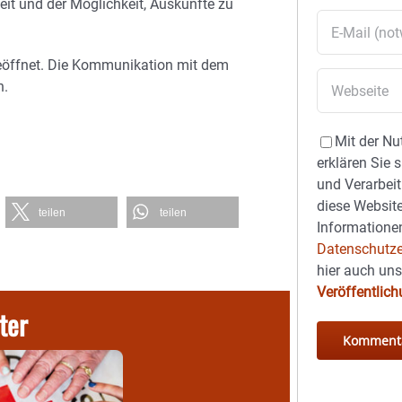
keit und der Möglichkeit, Auskünfte zu
geöffnet. Die Kommunikation mit dem
h.
Mit der Nu
erklären Sie 
und Verarbeit
diese Website
teilen
teilen
Informationen
Datenschutze
hier auch un
Veröffentlic
ter