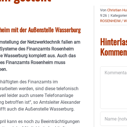
Von
Christian H
9:26
|
Kategorie
ROSENHEIM / 
nheim mit der Außenstelle Wasserburg
Hinterla
mstellung der Netzwerktechnik fallen am
Kommen
DV-Systeme des Finanzamts Rosenheim
le Wasserburg komplett aus. Auch das
des Finanzamts Rosenheim muss
ben.
Kommentar
häftigten des Finanzamts im
arbeiten werden, sind diese telefonisch
 weil leider auch unsere Telefonanlage
g betroffen ist“, so Amtsleiter Alexander
rifft auch die Außenstelle Wasserburg.
pril kann es noch zu Beeinträchtigungen