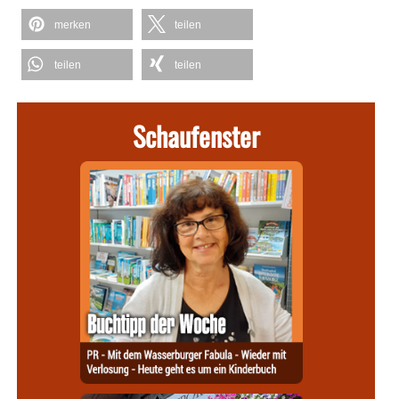
merken
teilen
teilen
teilen
Schaufenster