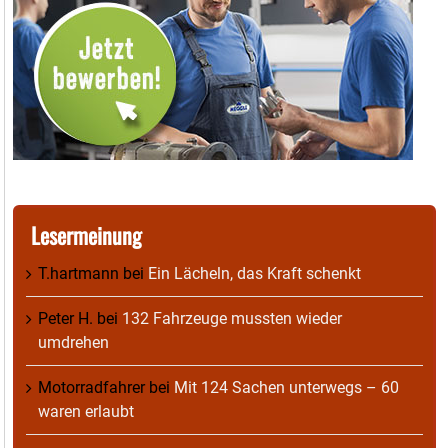
Lesermeinung
T.hartmann
bei
Ein Lächeln, das Kraft schenkt
Peter H.
bei
132 Fahrzeuge mussten wieder
umdrehen
Motorradfahrer
bei
Mit 124 Sachen unterwegs – 60
waren erlaubt