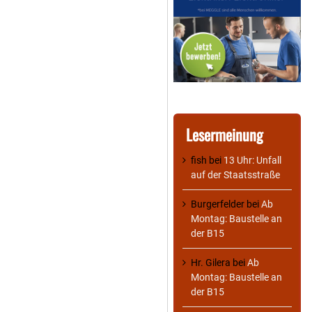
Lesermeinung
fish
bei
13 Uhr: Unfall
auf der Staatsstraße
Burgerfelder
bei
Ab
Montag: Baustelle an
der B15
Hr. Gilera
bei
Ab
Montag: Baustelle an
der B15