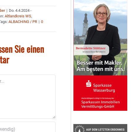
uber
|
Do. 4.4.2024 -
en:
Altlandkreis WS
,
Tags:
ALBACHING / PR
|
0
ssen Sie einen
tar