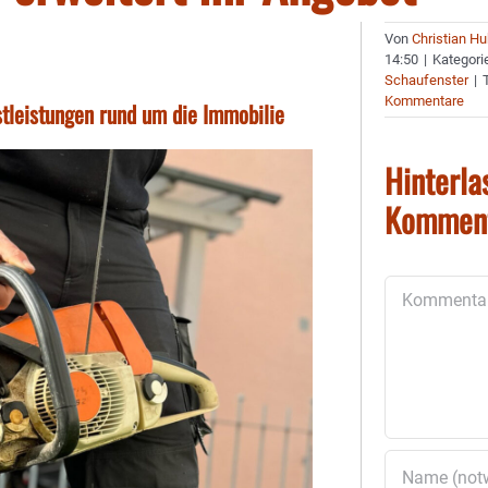
Von
Christian H
14:50
|
Kategori
Schaufenster
|
Kommentare
stleistungen rund um die Immobilie
Hinterla
Kommen
Kommentar