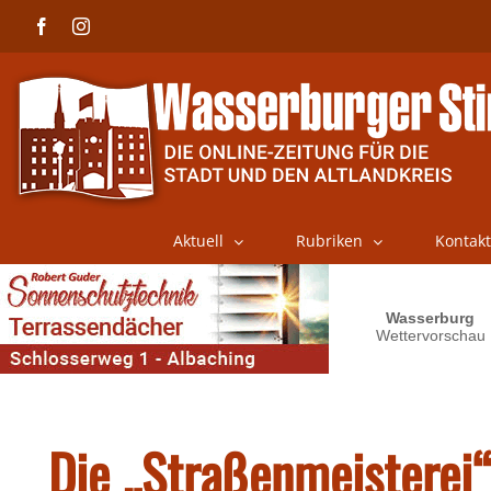
Skip
Facebook
Instagram
to
content
Aktuell
Rubriken
Kontakt
Die „Straßenmeisterei“