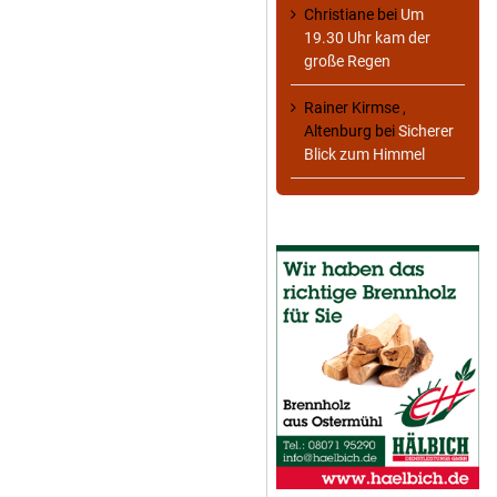
Christiane
bei
Um
19.30 Uhr kam der
große Regen
Rainer Kirmse ,
Altenburg
bei
Sicherer
Blick zum Himmel