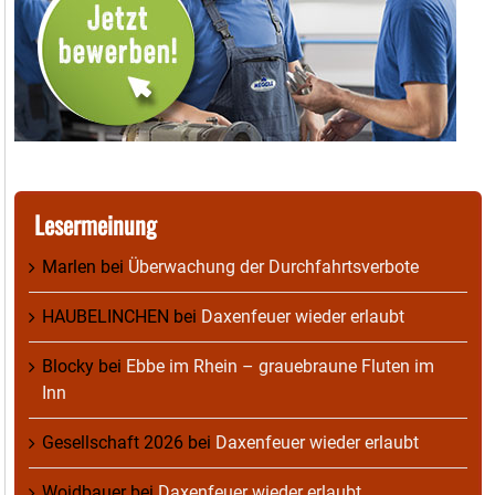
Lesermeinung
Marlen
bei
Überwachung der Durchfahrtsverbote
HAUBELINCHEN
bei
Daxenfeuer wieder erlaubt
Blocky
bei
Ebbe im Rhein – grauebraune Fluten im
Inn
Gesellschaft 2026
bei
Daxenfeuer wieder erlaubt
Woidbauer
bei
Daxenfeuer wieder erlaubt