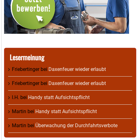
Lesermeinung
Friebertinger
bei
Daxenfeuer wieder erlaubt
Friebertinger
bei
Daxenfeuer wieder erlaubt
I.H.
bei
Handy statt Aufsichtspflicht
Martin
bei
Handy statt Aufsichtspflicht
Martin
bei
Überwachung der Durchfahrtsverbote