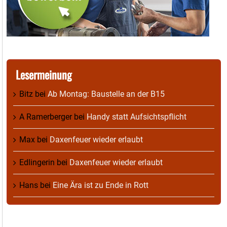
Lesermeinung
Bitz
bei
Ab Montag: Baustelle an der B15
A Ramerberger
bei
Handy statt Aufsichtspflicht
Max
bei
Daxenfeuer wieder erlaubt
Edlingerin
bei
Daxenfeuer wieder erlaubt
Hans
bei
Eine Ära ist zu Ende in Rott