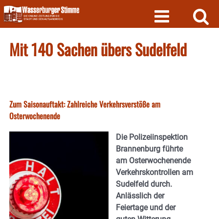
Skip
to
content
Mit 140 Sachen übers Sudelfeld
Zum Saisonauftakt: Zahlreiche Verkehrsverstöße am
Osterwochenende
Die Polizeiinspektion
Brannenburg führte
am Osterwochenende
Verkehrskontrollen am
Sudelfeld durch.
Anlässlich der
Feiertage und der