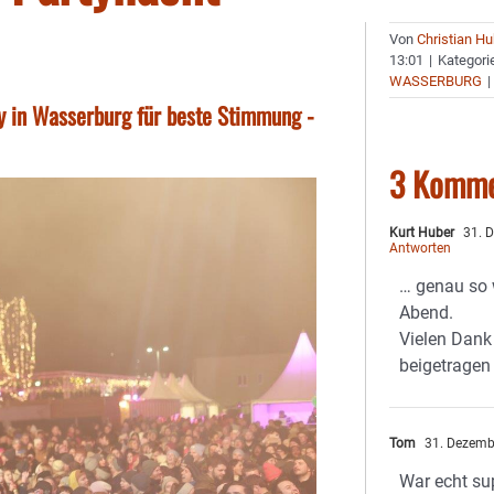
Von
Christian H
13:01
|
Kategori
WASSERBURG
|
ty in Wasserburg für beste Stimmung -
3 Komme
Kurt Huber
31. 
Antworten
… genau so w
Abend.
Vielen Dank
beigetragen
Tom
31. Dezemb
War echt su