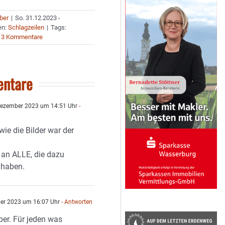
uber
|
So. 31.12.2023 -
en:
Schlagzeilen
|
Tags:
3 Kommentare
ntare
Dezember 2023 um 14:51 Uhr
-
ie die Bilder war der
 an ALLE, die dazu
 haben.
er 2023 um 16:07 Uhr
- Antworten
per. Für jeden was