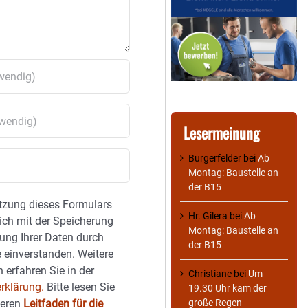
Lesermeinung
Burgerfelder
bei
Ab
Montag: Baustelle an
der B15
tzung dieses Formulars
Hr. Gilera
bei
Ab
sich mit der Speicherung
Montag: Baustelle an
ung Ihrer Daten durch
der B15
 einverstanden. Weitere
 erfahren Sie in der
Christiane
bei
Um
rklärung.
Bitte lesen Sie
19.30 Uhr kam der
seren
Leitfaden für die
große Regen