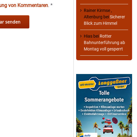
hung von Kommentaren
.
*
Rainer Kirmse ,
Altenburg
bei
Sicherer
Blick zum Himmel
Hias
bei
Rotter
Bahnunterführung ab
Montag voll gesperrt