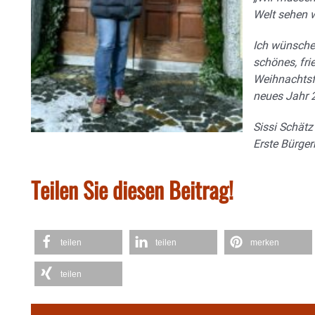
Welt sehen w
Ich wünsche 
schönes, fri
Weihnachtsfe
neues Jahr 
Sissi Schätz
Erste Bürge
Teilen Sie diesen Beitrag!
teilen
teilen
merken
teilen