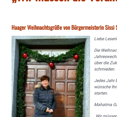
Haager Weihnachtsgrüße von Bürgermeisterin Sissi 
Liebe Leseri
Die Weihnac
Jahreswechs
über die Zu
schmieden.
Jedes Jahr b
wünsche Ihne
starten.
Mahatma Gan
„Wir müssen 