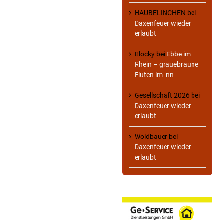
HAUBELINCHEN
bei
Daxenfeuer wieder
erlaubt
Blocky
bei
Ebbe im
Rhein – grauebraune
Fluten im Inn
Gesellschaft 2026
bei
Daxenfeuer wieder
erlaubt
Woidbauer
bei
Daxenfeuer wieder
erlaubt