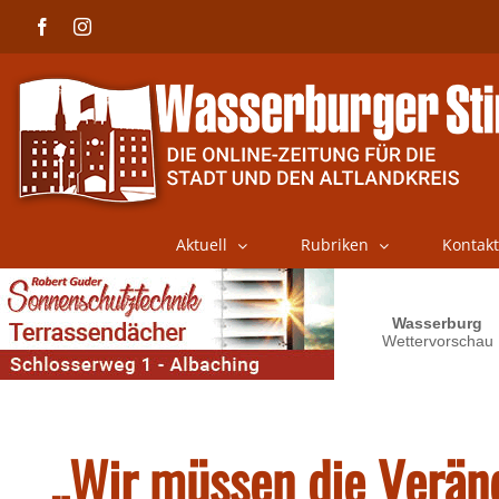
Skip
Facebook
Instagram
to
content
Aktuell
Rubriken
Kontakt
„Wir müssen die Verän