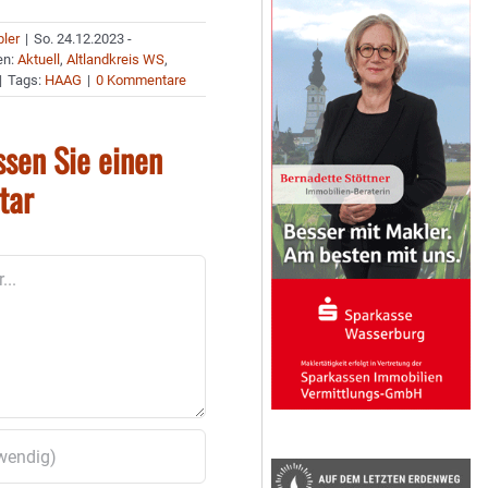
bler
|
So. 24.12.2023 -
en:
Aktuell
,
Altlandkreis WS
,
|
Tags:
HAAG
|
0 Kommentare
ssen Sie einen
tar