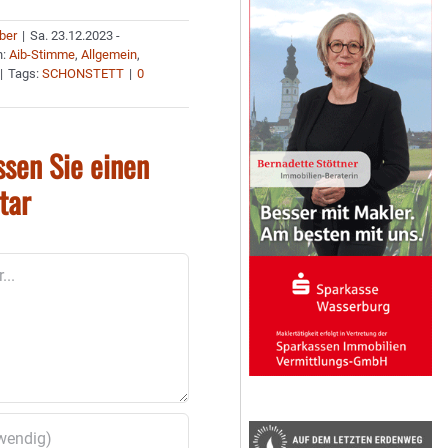
uber
|
Sa. 23.12.2023 -
n:
Aib-Stimme
,
Allgemein
,
|
Tags:
SCHONSTETT
|
0
ssen Sie einen
tar