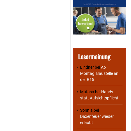
Lesermeinung
Lindner
bei
Ab
Montag: Baustelle an
der B15
Mufasa
bei
Handy
statt Aufsichtspflicht
Sonnia
bei
Daxenfeuer wieder
erlaubt