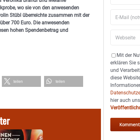
s Veronika Brandl und Melanie
sikprobe, wo sie von den anwesenden
olin Stübl überreichte zusammen mit der
 über 700 Euro. Die anwesenden
 diesen hohen Spendenbetrag und
Mit der Nu
erklären Sie 
und Verarbeit
diese Website
teilen
teilen
Informationen
Datenschutze
hier auch un
Veröffentlic
ter