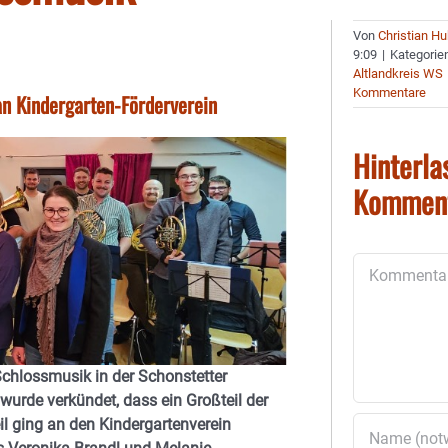
Von
Christian H
9:09
|
Kategorie
Altlandkreis WS
Kommentare
n Kindergarten-Förderverein
Hinterla
Kommen
Kommentar
chlossmusik in der Schonstetter
 wurde verkündet, dass ein Großteil der
eil ging an den Kindergartenverein