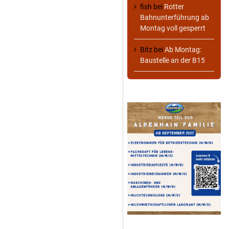
fish
bei
Rotter
Bahnunterführung ab
Montag voll gesperrt
Bitz
bei
Ab Montag:
Baustelle an der B15