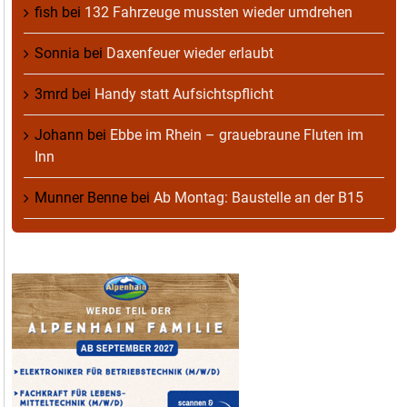
fish
bei
132 Fahrzeuge mussten wieder umdrehen
Sonnia
bei
Daxenfeuer wieder erlaubt
3mrd
bei
Handy statt Aufsichtspflicht
Johann
bei
Ebbe im Rhein – grauebraune Fluten im
Inn
Munner Benne
bei
Ab Montag: Baustelle an der B15