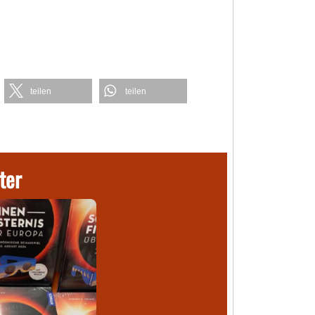
teilen
teilen
ter