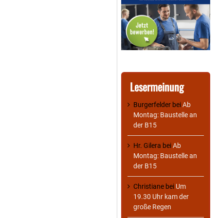
Lesermeinung
Burgerfelder
bei
Ab
Montag: Baustelle an
der B15
Hr. Gilera
bei
Ab
Montag: Baustelle an
der B15
Christiane
bei
Um
19.30 Uhr kam der
große Regen