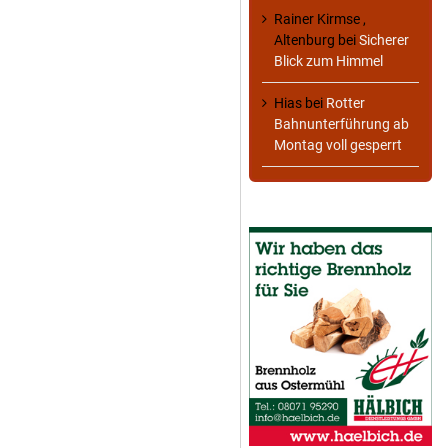
Rainer Kirmse ,
Altenburg
bei
Sicherer
Blick zum Himmel
Hias
bei
Rotter
Bahnunterführung ab
Montag voll gesperrt