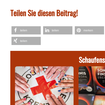
Teilen Sie diesen Beitrag!
teilen
teilen
merken
teilen
Schaufens