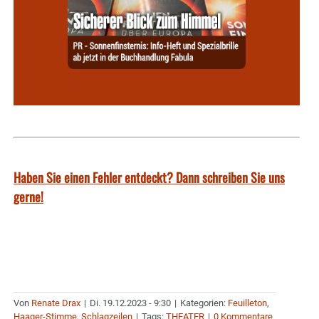
Haben Sie einen Fehler entdeckt? Dann schreiben Sie uns
gerne!
Von
Renate Drax
|
Di. 19.12.2023 - 9:30
|
Kategorien:
Feuilleton
,
Haager-Stimme
,
Schlagzeilen
|
Tags:
THEATER
|
0 Kommentare