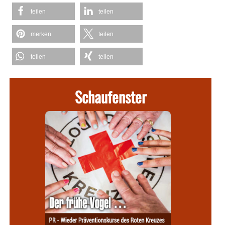
teilen
teilen
merken
teilen
teilen
teilen
Schaufenster