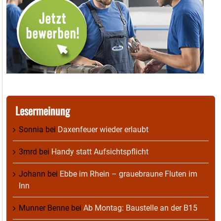
Lesermeinung
Sonnia
bei
Daxenfeuer wieder erlaubt
3mrd
bei
Handy statt Aufsichtspflicht
Johann
bei
Ebbe im Rhein – grauebraune Fluten im
Inn
Munner Benne
bei
Ab Montag: Baustelle an der B15