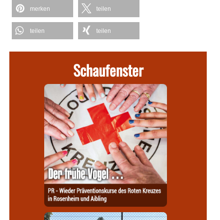
merken
teilen
teilen
teilen
Schaufenster