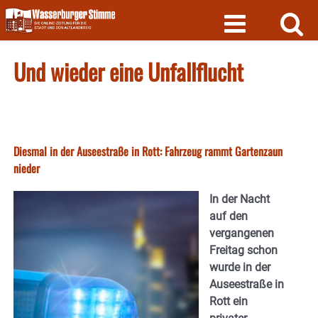
Skip
to
content
Und wieder eine Unfallflucht
Diesmal in der Auseestraße in Rott: Fahrzeug rammt Gartenzaun
nieder
In der Nacht
auf den
vergangenen
Freitag schon
wurde in der
Auseestraße in
Rott ein