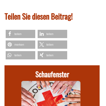
Teilen Sie diesen Beitrag!
teilen
teilen
merken
teilen
teilen
teilen
Schaufenster