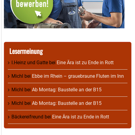
Lesermeinung
I.Heinz und Gatte
bei
Eine Ära ist zu Ende in Rott
Michl
bei
Ebbe im Rhein – grauebraune Fluten im Inn
Michl
bei
Ab Montag: Baustelle an der B15
Michl
bei
Ab Montag: Baustelle an der B15
Bäckereifreund
bei
Eine Ära ist zu Ende in Rott