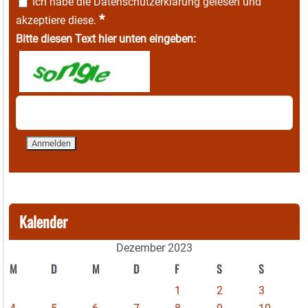
Ich habe die
Datenschutzerklärung
gelesen und
*
akzeptiere diese.
Bitte diesen Text hier unten eingeben:
Kalender
Dezember 2023
M
D
M
D
F
S
S
1
2
3