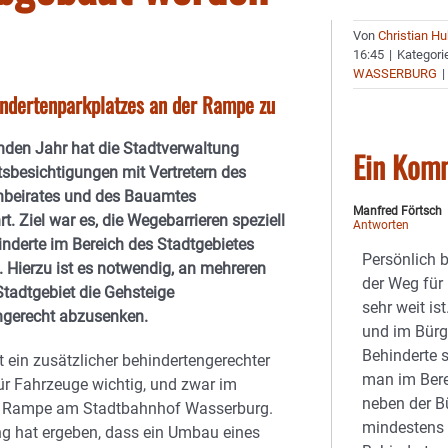
Von
Christian H
16:45
|
Kategori
WASSERBURG
|
indertenparkplatzes an der Rampe zu
nden Jahr hat die Stadtverwaltung
Ein Kom
sbesichtigungen mit Vertretern des
nbeirates und des Bauamtes
Manfred Förtsch
t. Ziel war es, die Wegebarrieren speziell
Antworten
nderte im Bereich des Stadtgebietes
Persönlich 
 Hierzu ist es notwendig, an mehreren
der Weg für 
Stadtgebiet die Gehsteige
sehr weit i
ngerecht abzusenken.
und im Bürg
Behinderte s
 ein zusätzlicher behindertengerechter
man im Bere
für Fahrzeuge wichtig, und zwar im
neben der B
r Rampe am Stadtbahnhof Wasserburg.
mindestens
ng hat ergeben, dass ein Umbau eines