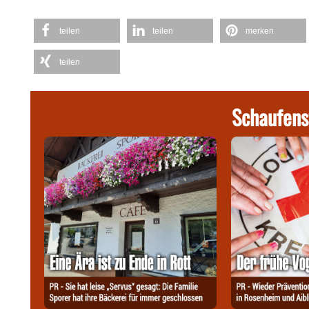
teilen
teilen
merken
teilen
Schaufens