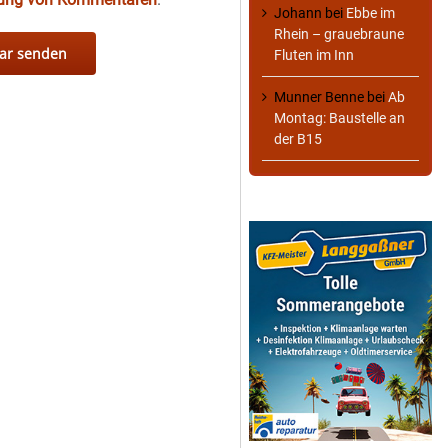
Johann
bei
Ebbe im
Rhein – grauebraune
Fluten im Inn
Munner Benne
bei
Ab
Montag: Baustelle an
der B15