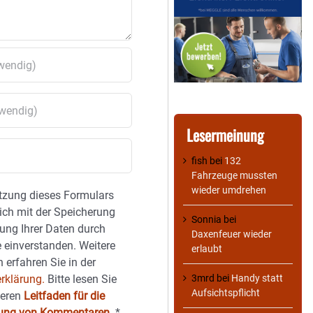
Lesermeinung
fish
bei
132
Fahrzeuge mussten
wieder umdrehen
tzung dieses Formulars
sich mit der Speicherung
Sonnia
bei
ung Ihrer Daten durch
Daxenfeuer wieder
 einverstanden. Weitere
erlaubt
 erfahren Sie in der
rklärung.
Bitte lesen Sie
3mrd
bei
Handy statt
Aufsichtspflicht
seren
Leitfaden für die
hung von Kommentaren
.
*