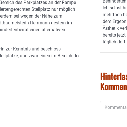
Behinderten
 Bereich des Parkplatzes an der Rampe
Ich selbst h
ertengerechten Stellplatz nur möglich
mehrfach be
ußerdem sei wegen der Nähe zum
dem Ergebni
adtbaumeisterin Herrmann gestern im
Ästhetik ver
dertenbeirat einen alternativen
bereits jetz
täglich dort.
in zur Kenntnis und beschloss
ellplätze, und zwar einen im Bereich der
Hinterla
Kommen
Kommentar