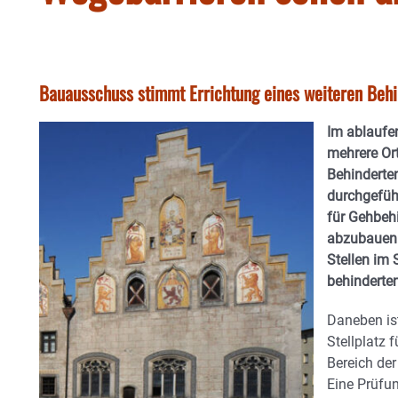
Bauausschuss stimmt Errichtung eines weiteren Beh
Im ablaufe
mehrere Ort
Behinderte
durchgeführ
für Gehbehi
abzubauen.
Stellen im 
behinderte
Daneben ist
Stellplatz 
Bereich de
Eine Prüfu