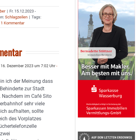
uber
|
Fr. 15.12.2023 -
en:
Schlagzeilen
|
Tags:
1 Kommentar
mentar
16. Dezember 2023 um 7:02 Uhr
-
bin ich der Meinung dass
Behinderte zur Stadt
st. Nachdem im Café Sito
erbahnhof sehr viele
ich aufhalten, sollte
ich des Vorplatzes
üchertelefonzelle
 zwei