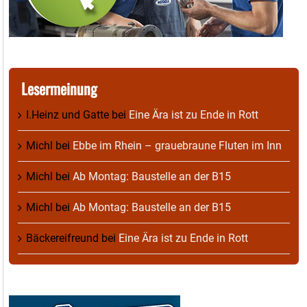
Lesermeinung
I.Heinz und Gatte
bei
Eine Ära ist zu Ende in Rott
Michl
bei
Ebbe im Rhein – grauebraune Fluten im Inn
Michl
bei
Ab Montag: Baustelle an der B15
Michl
bei
Ab Montag: Baustelle an der B15
Bäckereifreund
bei
Eine Ära ist zu Ende in Rott