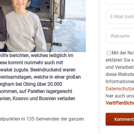
Mit der Nu
fe berichten, welches lediglich im
erklären Sie 
Diese kommt nunmehr auch mit
und Verarbeit
lowakei zugute. Beeindruckend waren
diese Website
dventsamstagen, welche in einer großen
Informationen
ergham bei Obing über 20.000
Datenschutze
nommen, auf Paletten lagergerecht
hier auch un
lbanien, Kosovo und Bosnien verladen
Veröffentlic
elpunkten in 135 Gemeinden der ganzen