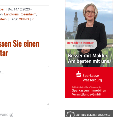
uber
|
Do. 14.12.2023 -
en:
Landkreis Rosenheim
,
stein
|
Tags:
OBING
|
0
ssen Sie einen
tar