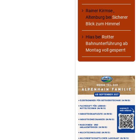
Rainer Kirmse ,
Altenburg
bei
Sicherer
Blick zum Himmel
Hias
bei
Rotter
Bahnunterführung ab
Montag voll gesperrt