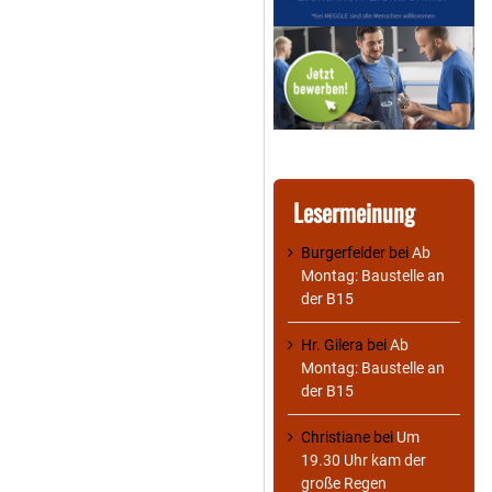
Lesermeinung
Burgerfelder
bei
Ab
Montag: Baustelle an
der B15
Hr. Gilera
bei
Ab
Montag: Baustelle an
der B15
Christiane
bei
Um
19.30 Uhr kam der
große Regen