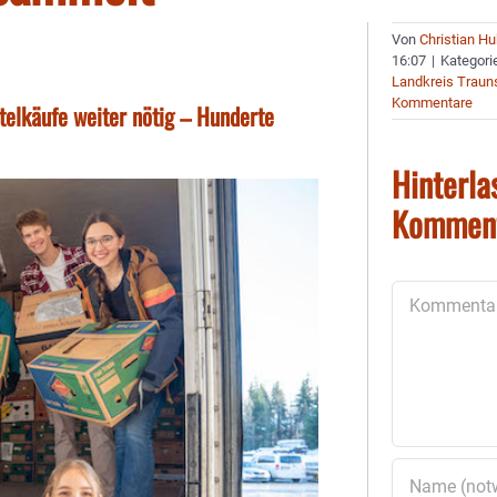
Von
Christian H
16:07
|
Kategori
Landkreis Traun
Kommentare
telkäufe weiter nötig – Hunderte
Hinterla
Kommen
Kommentar