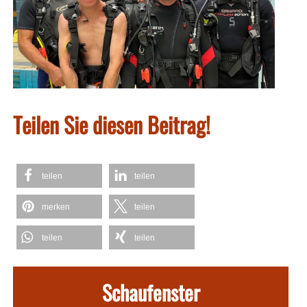
Teilen Sie diesen Beitrag!
teilen
teilen
merken
teilen
teilen
teilen
Schaufenster