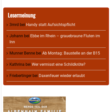
Lesermeinung
3mrd
bei
Handy statt Aufsichtspflicht
Johann
bei
Ebbe im Rhein – grauebraune Fluten im
Inn
Munner Benne
bei
Ab Montag: Baustelle an der B15
Kathrina
bei
Wer vermisst eine Schildkröte?
Friebertinger
bei
Daxenfeuer wieder erlaubt