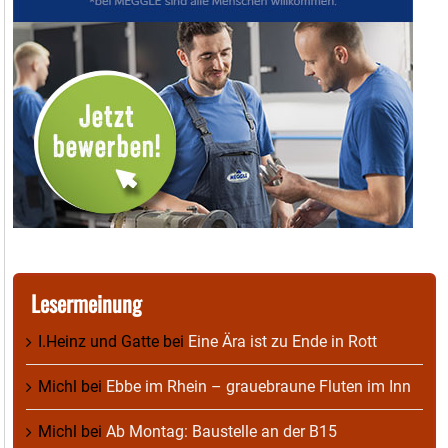
Lesermeinung
I.Heinz und Gatte
bei
Eine Ära ist zu Ende in Rott
Michl
bei
Ebbe im Rhein – grauebraune Fluten im Inn
Michl
bei
Ab Montag: Baustelle an der B15