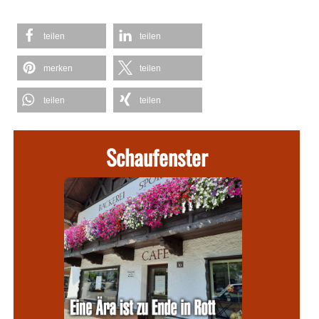
teilen
teilen
merken
teilen
teilen
teilen
Schaufenster