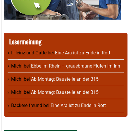
Lesermeinung
I.Heinz und Gatte
bei
Eine Ära ist zu Ende in Rott
Michl
bei
Ebbe im Rhein – grauebraune Fluten im Inn
Michl
bei
Ab Montag: Baustelle an der B15
Michl
bei
Ab Montag: Baustelle an der B15
Bäckereifreund
bei
Eine Ära ist zu Ende in Rott