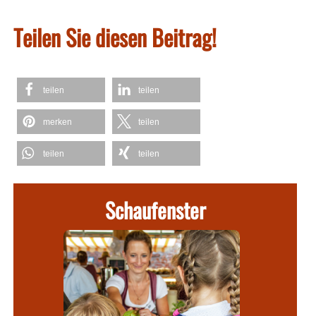
Teilen Sie diesen Beitrag!
teilen
teilen
merken
teilen
teilen
teilen
Schaufenster