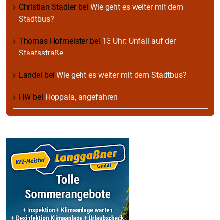
Christian Stadler
bei
Wie geht es weiter mit dem
Stadtbus?
Thomas Hofmeister
bei
13 Uhr: Unfall auf der
Staatsstraße
Landei
bei
Wie geht es weiter mit dem Stadtbus?
HW
bei
Hoppala, angefahren