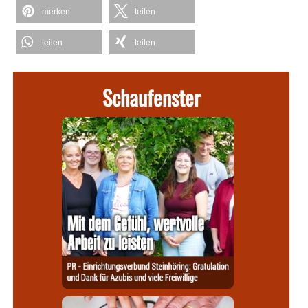
merken
teilen
teilen
teilen
Schaufenster