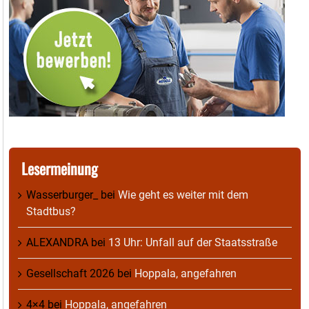
Lesermeinung
Wasserburger_
bei
Wie geht es weiter mit dem
Stadtbus?
ALEXANDRA
bei
13 Uhr: Unfall auf der Staatsstraße
Gesellschaft 2026
bei
Hoppala, angefahren
4×4
bei
Hoppala, angefahren