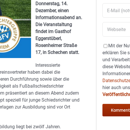
Donnerstag, 14.
Dezember, einen
Informationsabend an.
Die Veranstaltung
findet im Gasthof
Eggerstüberl,
Rosenheimer Straße
Mit der Nu
17, in Schechen statt.
erklären Sie 
und Verarbeit
Interessierte
diese Website
reinsvertreter haben dabei die
Informationen
deren Durchführung sowie über die
Datenschutze
keit als Fußballschiedsrichter
hier auch un
hiem präsentiert an diesem Abend zudem
Veröffentlic
t speziell für junge Schiedsrichter und
erlagen zur Ausbildung sind vor Ort
ildung liegt bei zwölf Jahren.