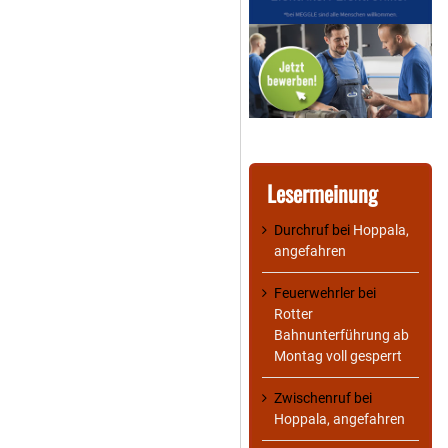
Lesermeinung
Durchruf
bei
Hoppala,
angefahren
Feuerwehrler
bei
Rotter
Bahnunterführung ab
Montag voll gesperrt
Zwischenruf
bei
Hoppala, angefahren