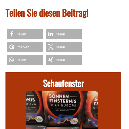
Teilen Sie diesen Beitrag!
teilen
teilen
merken
teilen
teilen
teilen
Schaufenster