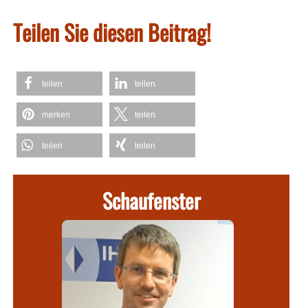
Teilen Sie diesen Beitrag!
teilen
teilen
merken
teilen
teilen
teilen
Schaufenster