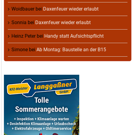
Woidbauer
bei
Daxenfeuer wieder erlaubt
Sonnia
bei
Daxenfeuer wieder erlaubt
Heinz Peter
bei
Handy statt Aufsichtspflicht
Simone
bei
Ab Montag: Baustelle an der B15