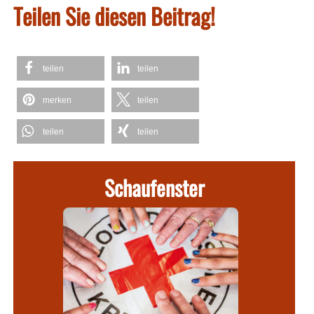
Teilen Sie diesen Beitrag!
teilen
teilen
merken
teilen
teilen
teilen
Schaufenster