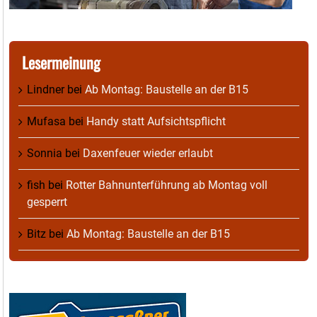
Lesermeinung
Lindner
bei
Ab Montag: Baustelle an der B15
Mufasa
bei
Handy statt Aufsichtspflicht
Sonnia
bei
Daxenfeuer wieder erlaubt
fish
bei
Rotter Bahnunterführung ab Montag voll
gesperrt
Bitz
bei
Ab Montag: Baustelle an der B15