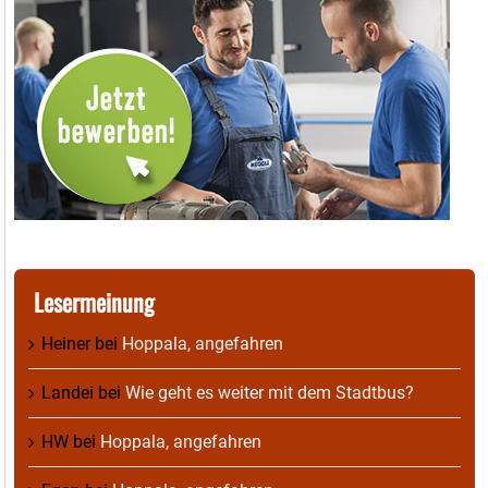
Lesermeinung
Heiner
bei
Hoppala, angefahren
Landei
bei
Wie geht es weiter mit dem Stadtbus?
HW
bei
Hoppala, angefahren