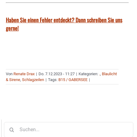
Haben Sie einen Fehler entdeckt? Dann schreiben Sie uns
gerne!
Von
Renate Drax
|
Do. 7.12.2023 - 11:27
|
Kategorien:
.
,
Blaulicht
& Sirene
,
Schlagzeilen
|
Tags:
B15 / GABERSEE
|
Suche
nach: