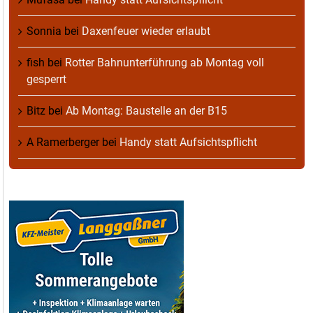
Sonnia
bei
Daxenfeuer wieder erlaubt
fish
bei
Rotter Bahnunterführung ab Montag voll
gesperrt
Bitz
bei
Ab Montag: Baustelle an der B15
A Ramerberger
bei
Handy statt Aufsichtspflicht