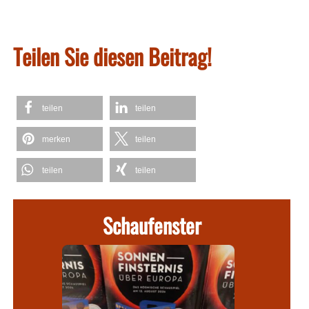
Teilen Sie diesen Beitrag!
teilen
teilen
merken
teilen
teilen
teilen
Schaufenster