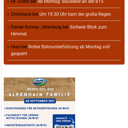
Hr. Gilera
bei
Ab Montag: Baustelle an der B15
Christiane
bei
Um 19.30 Uhr kam der große Regen
Rainer Kirmse , Altenburg
bei
Sicherer Blick zum
Himmel
Hias
bei
Rotter Bahnunterführung ab Montag voll
gesperrt