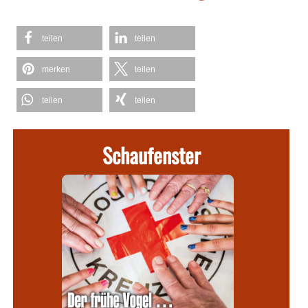
teilen
teilen
merken
teilen
teilen
teilen
Schaufenster