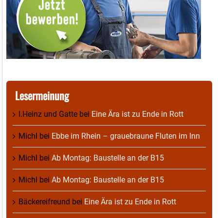
Lesermeinung
I.Heinz und Gatte
bei
Eine Ära ist zu Ende in Rott
Michl
bei
Ebbe im Rhein – grauebraune Fluten im Inn
Michl
bei
Ab Montag: Baustelle an der B15
Michl
bei
Ab Montag: Baustelle an der B15
Bäckereifreund
bei
Eine Ära ist zu Ende in Rott