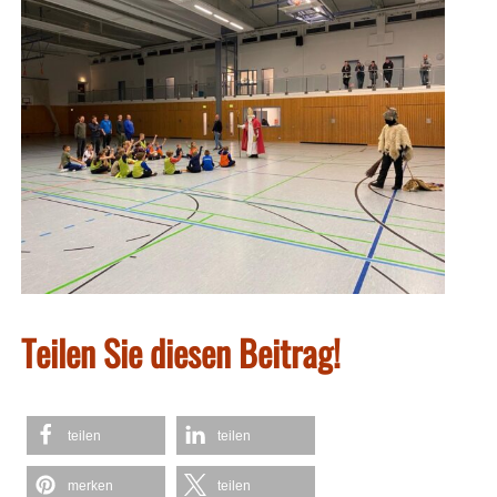
Teilen Sie diesen Beitrag!
teilen
teilen
merken
teilen