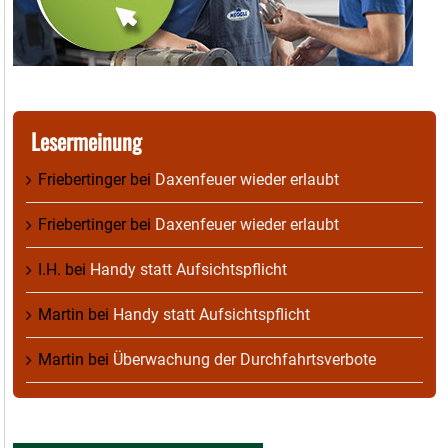
Lesermeinung
Friebertinger
bei
Daxenfeuer wieder erlaubt
Friebertinger
bei
Daxenfeuer wieder erlaubt
I.H.
bei
Handy statt Aufsichtspflicht
Martin
bei
Handy statt Aufsichtspflicht
Martin
bei
Überwachung der Durchfahrtsverbote