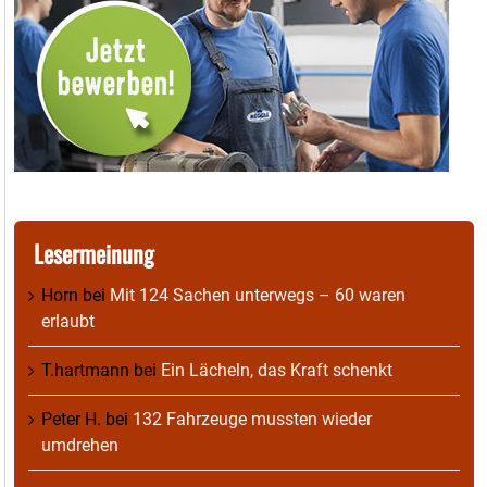
Lesermeinung
Horn
bei
Mit 124 Sachen unterwegs – 60 waren
erlaubt
T.hartmann
bei
Ein Lächeln, das Kraft schenkt
Peter H.
bei
132 Fahrzeuge mussten wieder
umdrehen