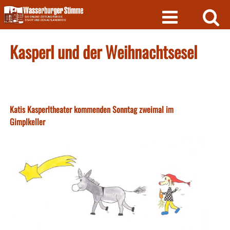
Skip
to
content
Kasperl und der Weihnachtsesel
Katis Kasperltheater kommenden Sonntag zweimal im
Gimplkeller