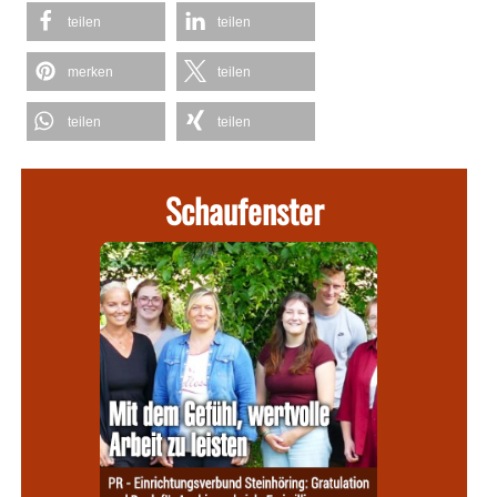
teilen
teilen
merken
teilen
teilen
teilen
Schaufenster