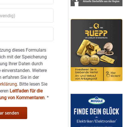
tzung dieses Formulars
sich mit der Speicherung
ung Ihrer Daten durch
 einverstanden. Weitere
 erfahren Sie in der
rklärung.
Bitte lesen Sie
seren
Leitfaden für die
hung von Kommentaren
.
*