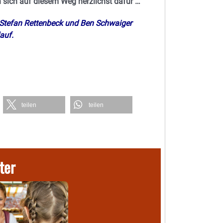
n sich auf diesem Weg herzlichst dafür …
g Stefan Rettenbeck und Ben Schwaiger
auf.
teilen
teilen
ter