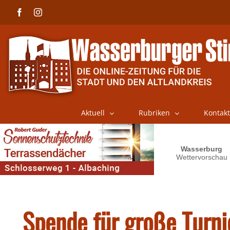
Skip
Facebook
Instagram
to
content
Aktuell
Rubriken
Kontakt
Spende für große Turni