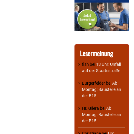
Lesermeinung
fish
bei
13 Uhr: Unfall
auf der Staatsstraße
Burgerfelder
bei
Ab
Montag: Baustelle an
der B15
Hr. Gilera
bei
Ab
Montag: Baustelle an
der B15
Christiane
bei
Um