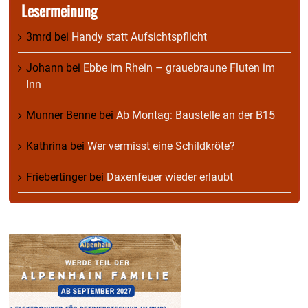
Lesermeinung
3mrd
bei
Handy statt Aufsichtspflicht
Johann
bei
Ebbe im Rhein – grauebraune Fluten im
Inn
Munner Benne
bei
Ab Montag: Baustelle an der B15
Kathrina
bei
Wer vermisst eine Schildkröte?
Friebertinger
bei
Daxenfeuer wieder erlaubt