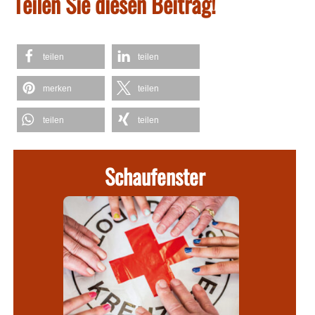
Teilen Sie diesen Beitrag!
teilen
teilen
merken
teilen
teilen
teilen
Schaufenster