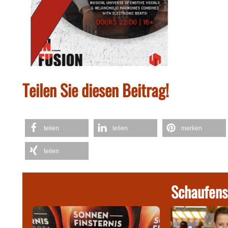
Teilen Sie diesen Beitrag!
teilen
teilen
merken
teilen
Schaufens