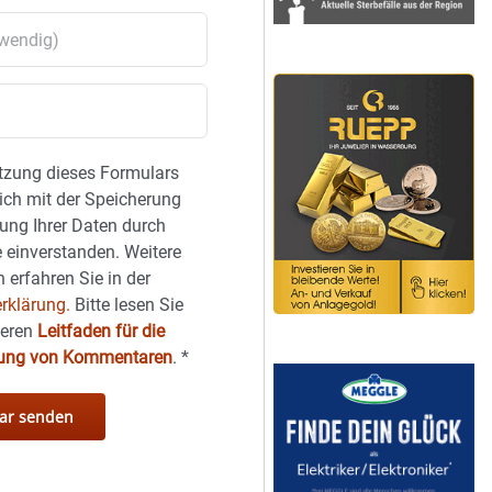
tzung dieses Formulars
sich mit der Speicherung
ung Ihrer Daten durch
 einverstanden. Weitere
 erfahren Sie in der
rklärung.
Bitte lesen Sie
seren
Leitfaden für die
hung von Kommentaren
.
*