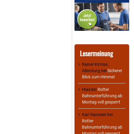
Lesermeinung
Rainer Kirmse ,
Altenburg
bei
Sicherer
Blick zum Himmel
Hias
bei
Rotter
Bahnunterführung ab
Montag voll gesperrt
Karl Ranseier
bei
Rotter
Bahnunterführung ab
Montag voll gesperrt