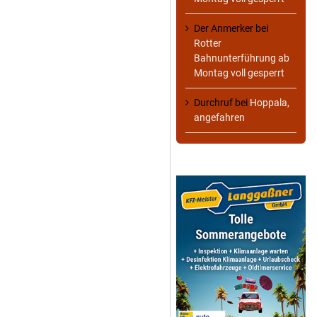
Der Anmerker
bei
Rotter
Bahnunterführung ab
Montag voll gesperrt
Durchruf
bei
Hoppala,
angefahren