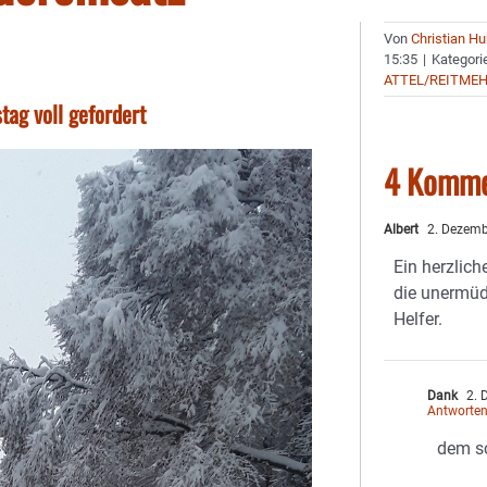
Von
Christian H
15:35
|
Kategori
ATTEL/REITME
ag voll gefordert
4 Komme
Albert
2. Dezemb
Ein herzlic
die unermüd
Helfer.
Dank
2. 
Antworte
dem sc