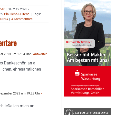
uber
|
Sa. 2.12.2023 -
en:
Blaulicht & Sirene
|
Tags:
HRING
|
4 Kommentare
ntare
er 2023 um 17:54 Uhr
- Antworten
hes Dankeschön an all
lichen, ehrenamtlichen
Dezember 2023 um 19:28 Uhr
-
n
hließe ich mich an!