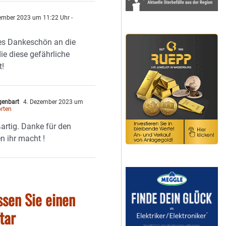
ember 2023 um 11:22 Uhr
-
hes Dankeschön an die
ie diese gefährliche
t!
genbart
4. Dezember 2023 um
rten
ßartig. Danke für den
n ihr macht !
ssen Sie einen
tar