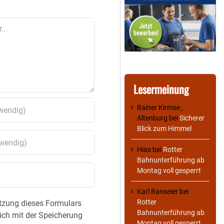
Lesermeinung
Rainer Kirmse ,
Altenburg
bei
Sicherer
Blick zum Himmel
Hias
bei
Rotter
Bahnunterführung ab
Montag voll gesperrt
Karl Ranseier
bei
Rotter
tzung dieses Formulars
Bahnunterführung ab
sich mit der Speicherung
Montag voll gesperrt