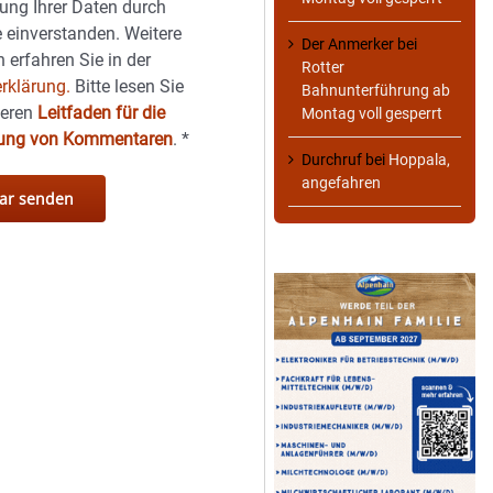
ung Ihrer Daten durch
 einverstanden. Weitere
Der Anmerker
bei
 erfahren Sie in der
Rotter
rklärung.
Bitte lesen Sie
Bahnunterführung ab
seren
Leitfaden für die
Montag voll gesperrt
hung von Kommentaren
.
*
Durchruf
bei
Hoppala,
angefahren