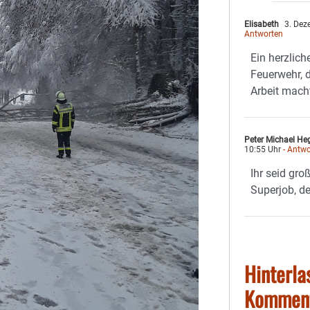
Elisabeth
3. Dez
Antworten
Ein herzlic
Feuerwehr, d
Arbeit mach
Peter Michael He
10:55 Uhr
- Antwo
Ihr seid gro
Superjob, de
Hinterla
Kommen