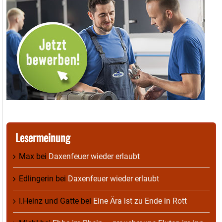
Lesermeinung
Max
bei
Daxenfeuer wieder erlaubt
Edlingerin
bei
Daxenfeuer wieder erlaubt
I.Heinz und Gatte
bei
Eine Ära ist zu Ende in Rott