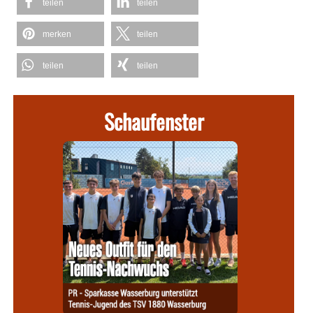
teilen
teilen
merken
teilen
teilen
teilen
Schaufenster