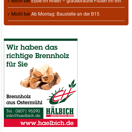
Michl
bei
Ebbe im Rhein – grauebraune Fluten im Inn
Michl
bei
Ab Montag: Baustelle an der B15