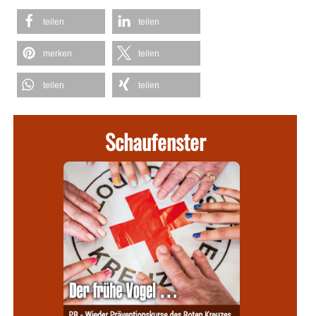
teilen
teilen
merken
teilen
teilen
teilen
Schaufenster