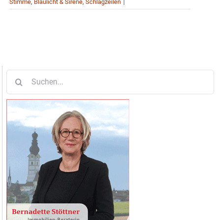
Stimme
,
Blaulicht & Sirene
,
Schlagzeilen
|
Suche
nach: