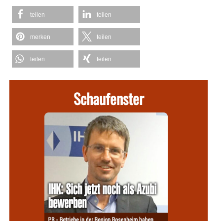
teilen
teilen
merken
teilen
teilen
teilen
Schaufenster