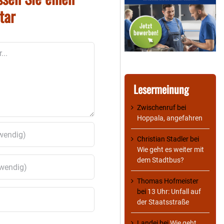
tar
Lesermeinung
Zwischenruf
bei
Hoppala, angefahren
Christian Stadler
bei
Wie geht es weiter mit
dem Stadtbus?
Thomas Hofmeister
bei
13 Uhr: Unfall auf
der Staatsstraße
Landei
bei
Wie geht