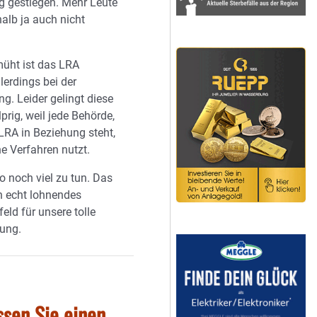
ng gestiegen. Mehr Leute
alb ja auch nicht
müht ist das LRA
lerdings bei der
ung. Leider gelingt diese
prig, weil jede Behörde,
LRA in Beziehung steht,
e Verfahren nutzt.
so noch viel zu tun. Das
n echt lohnendes
eld für unsere tolle
rung.
ssen Sie einen