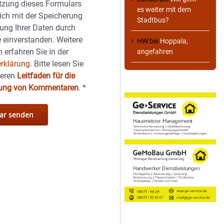
tzung dieses Formulars
es weiter mit dem
sich mit der Speicherung
Stadtbus?
ung Ihrer Daten durch
 einverstanden. Weitere
HW
bei
Hoppala,
 erfahren Sie in der
angefahren
rklärung.
Bitte lesen Sie
seren
Leitfaden für die
hung von Kommentaren
.
*