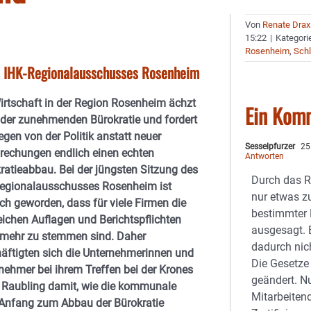
Von
Renate Drax
15:22
|
Kategori
Rosenheim
,
Schl
s IHK-Regionalausschusses Rosenheim
irtschaft in der Region Rosenheim ächzt
Ein Kom
 der zunehmenden Bürokratie und fordert
gen von der Politik anstatt neuer
Sesselpfurzer
25
rechungen endlich einen echten
Antworten
ratieabbau. Bei der jüngsten Sitzung des
Durch das R
egionalausschusses Rosenheim ist
nur etwas zu
ich geworden, dass für viele Firmen die
bestimmter
eichen Auflagen und Berichtspflichten
ausgesagt. 
 mehr zu stemmen sind. Daher
dadurch nich
äftigten sich die Unternehmerinnen und
Die Gesetze
nehmer bei ihrem Treffen bei der Krones
geändert. Nu
 Raubling damit, wie die kommunale
Mitarbeitend
 Anfang zum Abbau der Bürokratie