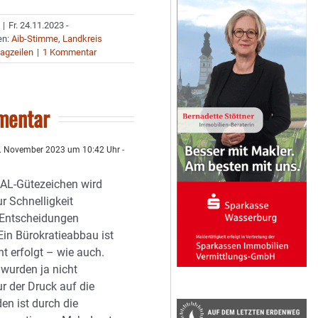
|
Fr. 24.11.2023 -
en:
Aib-Stimme
,
Landkreis
agzeilen
|
1 Kommentar
mentar
. November 2023 um 10:42 Uhr
-
AL-Gütezeichen wird
r Schnelligkeit
 Entscheidungen
Ein Bürokratieabbau ist
t erfolgt – wie auch.
 wurden ja nicht
r der Druck auf die
en ist durch die