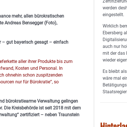
Zertifizieru
werden desh
eingestellt.
ance mehr, allen bürokratischen
te Andreas Bensegger (Foto),
Wirklich be
Ebersberg al
Digitalisier
r – gut bayerisch gesagt – einfach
auch nur hol
mit der das 
wieder eigen
eferkette aller ihrer Produkte bis zum
ufwand, Kosten und Personal. In
Es bleibt al
sich ohnehin schon zuspitzenden
wäre mal ei
urcen nur für Bürokratie“, so
Betätigungsf
Staatsregie
nd bürokratiearme Verwaltung gelingen
r. Die Kreisbehörde ist seit 2018 mit dem
altung“ zertifiziert – neben Traunstein
Hinterla