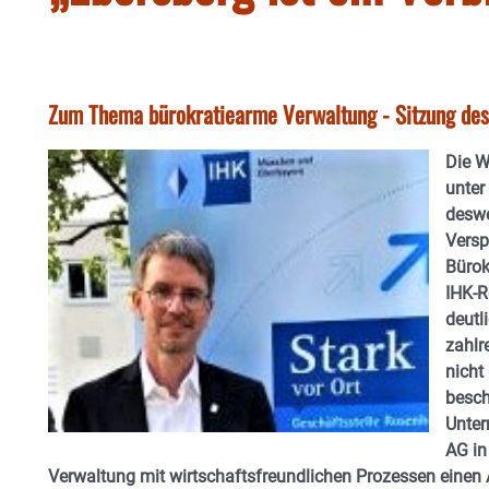
Zum Thema bürokratiearme Verwaltung - Sitzung de
Die W
unter
deswe
Versp
Bürok
IHK-R
deutl
zahlr
nicht
besch
Unter
AG in
Verwaltung mit wirtschaftsfreundlichen Prozessen einen