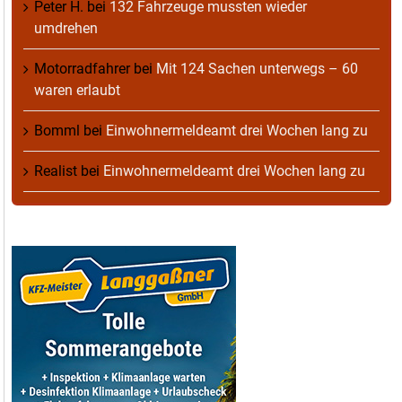
Peter H.
bei
132 Fahrzeuge mussten wieder
umdrehen
Motorradfahrer
bei
Mit 124 Sachen unterwegs – 60
waren erlaubt
Bomml
bei
Einwohnermeldeamt drei Wochen lang zu
Realist
bei
Einwohnermeldeamt drei Wochen lang zu