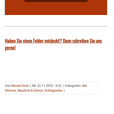
Haben Sie einen Fehler entdeckt? Dann schreiben Sie uns
gerne!
Von
Renate Drax
|
Mi. 22.11.2023 - 8:22
|
Kategorien:
Aib-
Stimme
,
Blaulicht & Sirene
,
Schlagzeilen
|