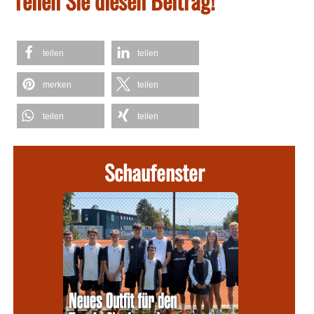
Teilen Sie diesen Beitrag!
teilen
teilen
merken
teilen
teilen
teilen
Schaufenster