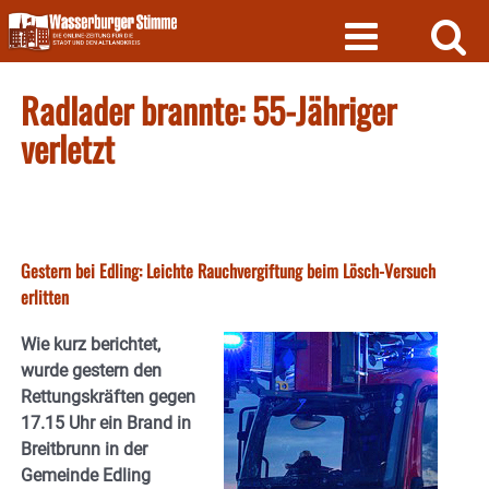
Skip
to
content
Radlader brannte: 55-Jähriger
verletzt
Gestern bei Edling: Leichte Rauchvergiftung beim Lösch-Versuch
erlitten
Wie kurz berichtet,
wurde gestern den
Rettungskräften gegen
17.15 Uhr ein Brand in
Breitbrunn in der
Gemeinde Edling