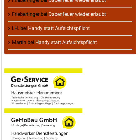
Friebertinger
bei
Daxenfeuer wieder erlaubt
Friebertinger
bei
Daxenfeuer wieder erlaubt
I.H.
bei
Handy statt Aufsichtspflicht
Martin
bei
Handy statt Aufsichtspflicht