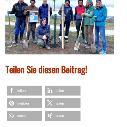
Teilen Sie diesen Beitrag!
teilen
teilen
merken
teilen
teilen
teilen