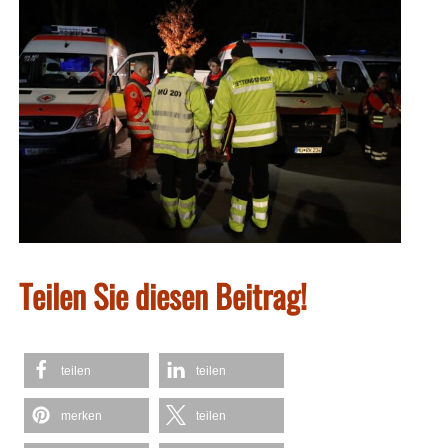
Teilen Sie diesen Beitrag!
teilen
teilen
merken
teilen