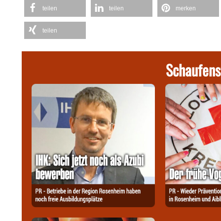
teilen
teilen
merken
teilen
Schaufens