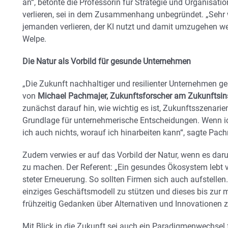
an“, betonte die Professorin für Strategie und Organisatio
verlieren, sei in dem Zusammenhang unbegründet. „Sehr
jemanden verlieren, der KI nutzt und damit umzugehen we
Welpe.
Die Natur als Vorbild für gesunde Unternehmen
„Die Zukunft nachhaltiger und resilienter Unternehmen ges
von
Michael Pachmajer, Zukunftsforscher am Zukunftsins
zunächst darauf hin, wie wichtig es ist, Zukunftsszenarie
Grundlage für unternehmerische Entscheidungen. Wenn ic
ich auch nichts, worauf ich hinarbeiten kann“, sagte Pach
Zudem verwies er auf das Vorbild der Natur, wenn es da
zu machen. Der Referent: „Ein gesundes Ökosystem lebt v
steter Erneuerung. So sollten Firmen sich auch aufstellen. 
einziges Geschäftsmodell zu stützen und dieses bis zur 
frühzeitig Gedanken über Alternativen und Innovationen 
Mit Blick in die Zukunft sei auch ein Paradigmenwechsel