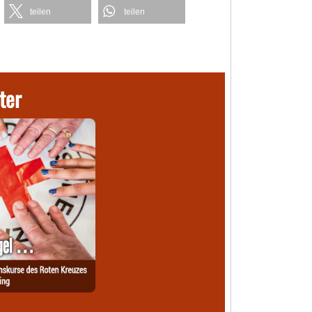
teilen
teilen
ter