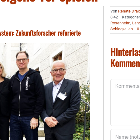
Von
Renate Drax
8:42
|
Kategorie
Rosenheim
,
Land
Schlagzeilen
|
0
ystem: Zukunftsforscher referierte
Hinterla
Kommen
Kommentar