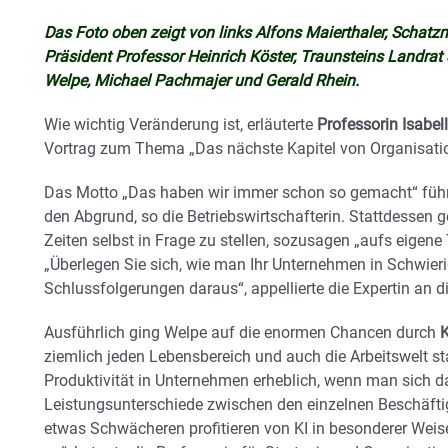
Das Foto oben zeigt von links Alfons Maierthaler, Schatz
Präsident Professor Heinrich Köster, Traunsteins Landrat 
Welpe, Michael Pachmajer und Gerald Rhein.
Wie wichtig Veränderung ist, erläuterte
Professorin Isabe
Vortrag zum Thema „Das nächste Kapitel von Organisation
Das Motto „Das haben wir immer schon so gemacht“ führe
den Abgrund, so die Betriebswirtschafterin. Stattdessen gel
Zeiten selbst in Frage zu stellen, sozusagen „aufs eigene 
„Überlegen Sie sich, wie man Ihr Unternehmen in Schwieri
Schlussfolgerungen daraus“, appellierte die Expertin an
Ausführlich ging Welpe auf die enormen Chancen durch
K
ziemlich jeden Lebensbereich und auch die Arbeitswelt star
Produktivität in Unternehmen erheblich, wenn man sich da
Leistungsunterschiede zwischen den einzelnen Beschäftig
etwas Schwächeren profitieren von KI in besonderer Weis