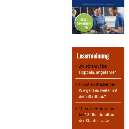
Lesermeinung
Zwischenruf
bei
Hoppala, angefahren
Christian Stadler
bei
Wie geht es weiter mit
dem Stadtbus?
Thomas Hofmeister
bei
13 Uhr: Unfall auf
der Staatsstraße