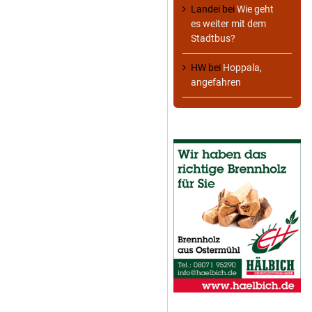
Landei
bei
Wie geht
es weiter mit dem
Stadtbus?
HW
bei
Hoppala,
angefahren