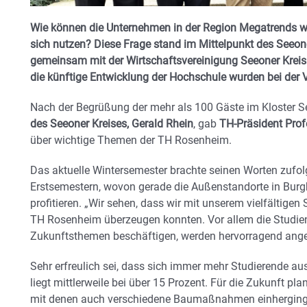
Wie können die Unternehmen in der Region Megatrends wie
sich nutzen? Diese Frage stand im Mittelpunkt des Seeo
gemeinsam mit der Wirtschaftsvereinigung Seeoner Krei
die künftige Entwicklung der Hochschule wurden bei der V
Nach der Begrüßung der mehr als 100 Gäste im Kloster 
des Seeoner Kreises, Gerald Rhein
, gab
TH-Präsident Prof
über wichtige Themen der TH Rosenheim.
Das aktuelle Wintersemester brachte seinen Worten zufo
Erstsemestern, wovon gerade die Außenstandorte in Bur
profitieren. „Wir sehen, dass wir mit unserem vielfältigen
TH Rosenheim überzeugen konnten. Vor allem die Studien
Zukunftsthemen beschäftigen, werden hervorragend ang
Sehr erfreulich sei, dass sich immer mehr Studierende aus
liegt mittlerweile bei über 15 Prozent. Für die Zukunft p
mit denen auch verschiedene Baumaßnahmen einherging