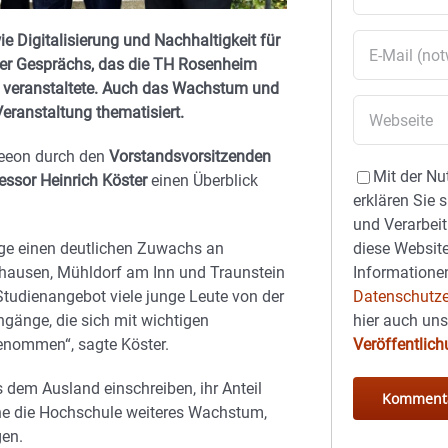
 Digitalisierung und Nachhaltigkeit für
ner Gesprächs, das die TH Rosenheim
s veranstaltete. Auch das Wachstum und
eranstaltung thematisiert.
Seeon durch den
Vorstandsvorsitzenden
Mit der Nu
essor Heinrich Köster
einen Überblick
erklären Sie 
und Verarbeit
diese Website
lge einen deutlichen Zuwachs an
Informationen
ghausen, Mühldorf am Inn und Traunstein
Datenschutze
 Studienangebot viele junge Leute von der
hier auch un
gänge, die sich mit wichtigen
Veröffentlic
enommen“, sagte Köster.
 dem Ausland einschreiben, ihr Anteil
lane die Hochschule weiteres Wachstum,
en.