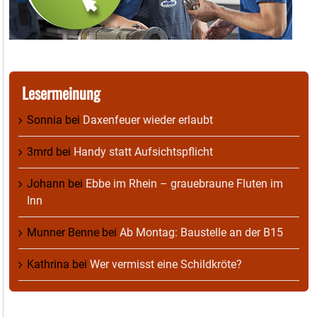
Lesermeinung
Sonnia
bei
Daxenfeuer wieder erlaubt
3mrd
bei
Handy statt Aufsichtspflicht
Johann
bei
Ebbe im Rhein – grauebraune Fluten im
Inn
Munner Benne
bei
Ab Montag: Baustelle an der B15
Kathrina
bei
Wer vermisst eine Schildkröte?